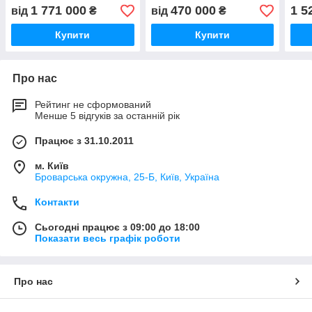
пакети «doy-pack»
1 771 000
470 000
1 5
від
₴
від
₴
Купити
Купити
Про нас
Рейтинг не сформований
Менше 5 відгуків за останній рік
Працює з 31.10.2011
м. Київ
Броварська окружна, 25-Б, Київ, Україна
Контакти
Сьогодні працює з 09:00 до 18:00
Показати весь графік роботи
Про нас