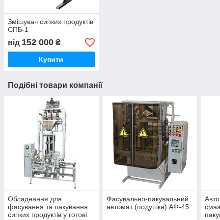
Змішувач сипких продуктів
СПБ-1
152 000
від
₴
Купити
Подібні товари компанії
Обладнання для
Фасувально-пакувальний
Авто
фасування та пакування
автомат (подушка) АФ-45
смаж
сипких продуктів у готові
пак