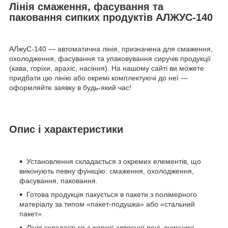
Лінія смаження, фасування та
паковання сипких продуктів АЛЖУС-140
АЛжуС-140 — автоматична лінія, призначена для смаження,
охолодження, фасування та упаковування сиручів продукції
(кава, горіхи, арахіс, насіння). На нашому сайті ви можете
придбати цю лінію або окремі комплектуючі до неї —
оформляйте заявку в будь-який час!
Опис і характеристики
Установлення складається з окремих елементів, що
виконують певну функцію: смаження, охолодження,
фасування, паковання.
Готова продукція пакується в пакети з полімерного
матеріалу за типом «пакет-подушка» або «стальний
пакет».
Лінія складається з жаркої здвоєної печі, очисника-