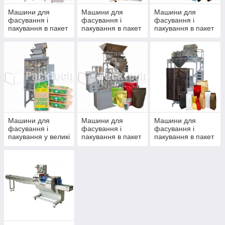
Машини для
Машини для
Машини для
фасування і
фасування і
фасування і
пакування в пакет
пакування в пакет
пакування в пакет
"подушка"
"стік"
"саше"
Машини для
Машини для
Машини для
фасування і
фасування і
фасування і
пакування у великі
пакування в пакет
пакування в пакет
пакети "подушка"
"дой-пак"
"стабіло"