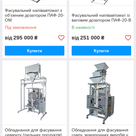
Фасувальний напівавтомат з
об'ємним дозатором ПАФ-20-
Фасувальний напівавтомат із
ОМ
ваговим дозатором ПАФ-20-В
Під замовлення
В наявності
295 000
251 000
від
₴
від
₴
Купити
Купити
Обладнання для фасування
Обладнання для фасування
цементу (пильних продуктів)
цукру, макаронних виробів у